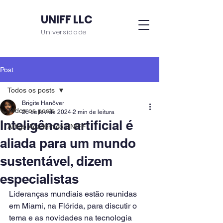
UNIFF LLC
Universidade
Post
Todos os posts
Brigite Hanôver
Todos os posts
26 de fev. de 2024
2 min de leitura
Inteligência artificial é
Artigo Acadêmico UNIFF
aliada para um mundo
sustentável, dizem
especialistas
Lideranças mundiais estão reunidas 
em Miami, na Flórida, para discutir o 
tema e as novidades na tecnologia