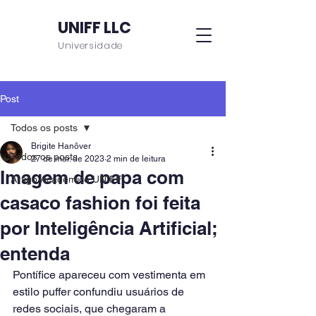
UNIFF LLC
Universidade
Post
Todos os posts
Brigite Hanôver
Todos os posts
27 de mar. de 2023
2 min de leitura
Imagem de papa com
Artigo Acadêmico UNIFF
casaco fashion foi feita
por Inteligência Artificial;
entenda
Pontífice apareceu com vestimenta em 
estilo puffer confundiu usuários de 
redes sociais, que chegaram a 