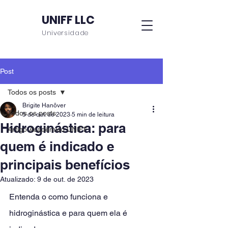
UNIFF LLC
Universidade
Post
Todos os posts
Brigite Hanôver
Todos os posts
5 de out. de 2023
5 min de leitura
Hidroginástica: para
Artigo Acadêmico UNIFF
quem é indicado e
principais benefícios
Atualizado:
9 de out. de 2023
Entenda o como funciona e 
hidroginástica e para quem ela é 