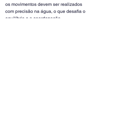
os movimentos devem ser realizados 
com precisão na água, o que desafia o 
equilíbrio e a coordenação.
Um estudo, publicado na Revista 
Ciências do Esporte, foi realizado 
durante 8 semanas com idosos dentro 
de um programa de treino e encontrou 
valores significativamente superiores 
no teste de levantar e sentar, força de 
preensão manual e senta e alcança.
Também foi identificado um decréscimo 
significativo no tempo necessário para 
o teste de mobilidade.
Os principais resultados indicam 
melhorias significativas em variáveis 
associadas à força, flexibilidade e 
mobilidade para esse público.