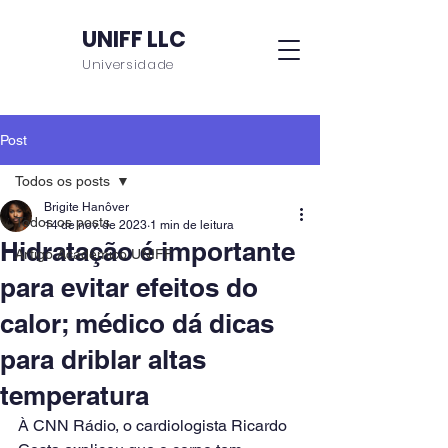
UNIFF LLC
Universidade
Post
Todos os posts
Brigite Hanôver
Todos os posts
14 de nov. de 2023
1 min de leitura
Hidratação é importante
Artigo Acadêmico UNIFF
para evitar efeitos do
calor; médico dá dicas
para driblar altas
temperatura
À CNN Rádio, o cardiologista Ricardo 