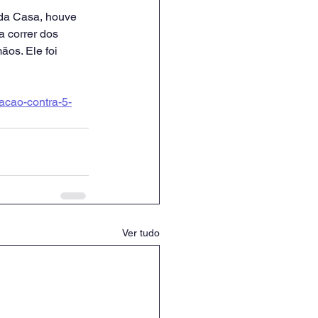
da Casa, houve 
a correr dos 
os. Ele foi 
acao-contra-5-
Ver tudo