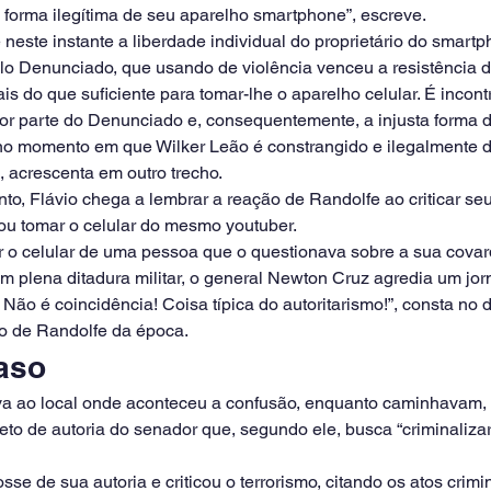
 forma ilegítima de seu aparelho smartphone”, escreve.
 neste instante a liberdade individual do proprietário do smartp
lo Denunciado, que usando de violência venceu a resistência d
ais do que suficiente para tomar-lhe o aparelho celular. É incont
r parte do Denunciado e, consequentemente, a injusta forma de 
o momento em que Wilker Leão é constrangido e ilegalmente de
 acrescenta em outro trecho.
 Flávio chega a lembrar a reação de Randolfe ao criticar seu 
ou tomar o celular do mesmo youtuber.
r o celular de uma pessoa que o questionava sobre a sua covar
 plena ditadura militar, o general Newton Cruz agredia um jorn
. Não é coincidência! Coisa típica do autoritarismo!”, consta n
ão de Randolfe da época.
aso
va ao local onde aconteceu a confusão, enquanto caminhavam,
to de autoria do senador que, segundo ele, busca “criminalizar
se de sua autoria e criticou o terrorismo, citando os atos crimi