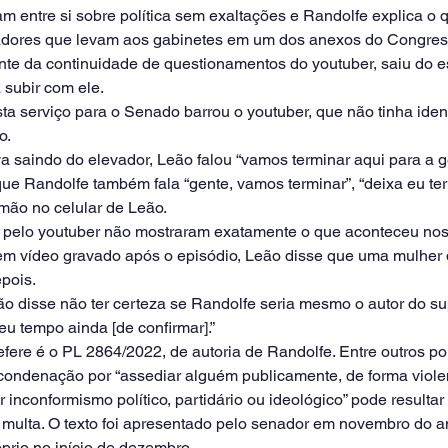
am entre si sobre política sem exaltações e Randolfe explica o 
dores que levam aos gabinetes em um dos anexos do Congress
nte da continuidade de questionamentos do youtuber, saiu do e
subir com ele.
a serviço para o Senado barrou o youtuber, que não tinha ident
o.
 saindo do elevador, Leão falou “vamos terminar aqui para a g
e Randolfe também fala “gente, vamos terminar”, “deixa eu term
mão no celular de Leão.
 pelo youtuber não mostraram exatamente o que aconteceu no
 em vídeo gravado após o episódio, Leão disse que uma mulher 
epois.
o disse não ter certeza se Randolfe seria mesmo o autor do su
eu tempo ainda [de confirmar].”
refere é o PL 2864/2022, de autoria de Randolfe. Entre outros pon
condenação por “assediar alguém publicamente, de forma viole
 inconformismo político, partidário ou ideológico” pode resulta
 multa. O texto foi apresentado pelo senador em novembro do 
óprio no início de dezembro.