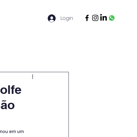
Login
ontato
Legal Basis
Mais
olfe
são
onou em um 