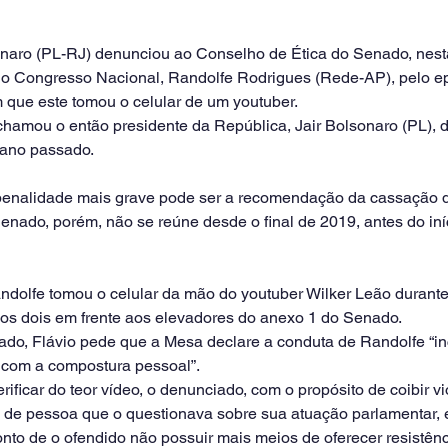
naro (PL-RJ) denunciou ao Conselho de Ética do Senado, nest
o no Congresso Nacional, Randolfe Rodrigues (Rede-AP), pelo ep
que este tomou o celular de um youtuber.
amou o então presidente da República, Jair Bolsonaro (PL), d
 ano passado.
 penalidade mais grave pode ser a recomendação da cassação 
enado, porém, não se reúne desde o final de 2019, antes do in
andolfe tomou o celular da mão do youtuber Wilker Leão durant
os dois em frente aos elevadores do anexo 1 do Senado.
do, Flávio pede que a Mesa declare a conduta de Randolfe “i
 com a compostura pessoal”.
rificar do teor vídeo, o denunciado, com o propósito de coibir v
 de pessoa que o questionava sobre sua atuação parlamentar,
nto de o ofendido não possuir mais meios de oferecer resistênci