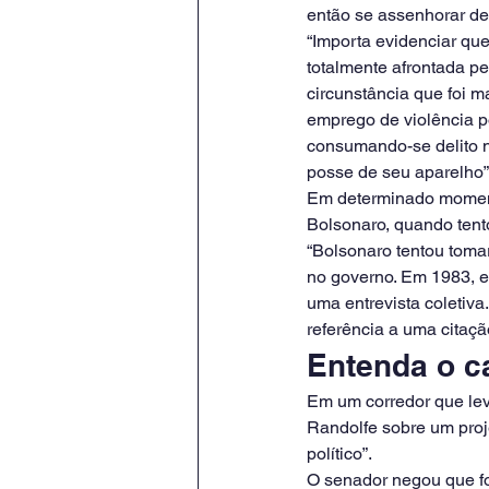
então se assenhorar de
“Importa evidenciar que
totalmente afrontada pe
circunstância que foi m
emprego de violência po
consumando-se delito n
posse de seu aparelho”,
Em determinado momento,
Bolsonaro, quando tent
“Bolsonaro tentou toma
no governo. Em 1983, em
uma entrevista coletiva
referência a uma citaç
Entenda o c
Em um corredor que le
Randolfe sobre um proje
político”.
O senador negou que fos