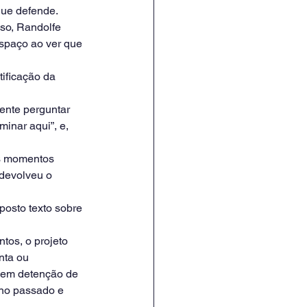
que defende.
o, Randolfe 
spaço ao ver que 
ificação da 
ente perguntar 
inar aqui”, e, 
s momentos 
devolveu o 
posto texto sobre 
tos, o projeto 
nta ou 
r em detenção de 
ano passado e 