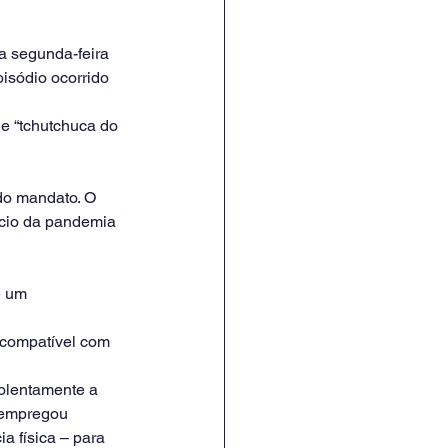
a segunda-feira 
isódio ocorrido 
e “tchutchuca do 
do mandato. O 
ício da pandemia 
e um 
ncompatível com 
iolentamente a 
 empregou 
a física – para 