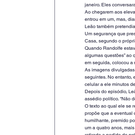
janeiro. Eles conversar
Ao chegarem aos eleva
entrou em um, mas, dia
Leão também pretendia 
Um segurança que prest
Casa, segundo o própri
Quando Randolfe estava
algumas questões” ao qu
em seguida, colocou a 
As imagens divulgadas
seguintes. No entanto,
celular a ele minutos d
Depois do episódio, Leã
assédio político. “Não d
O texto ao qual ele se 
propõe que a eventual 
humilhante, premido por
um a quatro anos, mais
retirado a pedido do pr