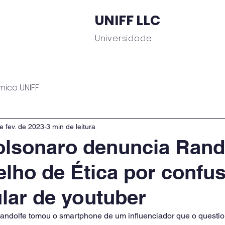
UNIFF LLC
Universidade
 Educacionais
Área do Aluno
Journal UNIFF
C
mico UNIFF
e fev. de 2023
3 min de leitura
olsonaro denuncia Rand
lho de Ética por confu
lar de youtuber
ndolfe tomou o smartphone de um influenciador que o questi