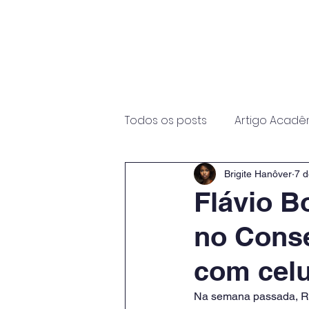
Início
Sobre
Programas
Todos os posts
Artigo Acadê
Brigite Hanôver
7 d
Flávio B
no Conse
com celu
Na semana passada, Ra