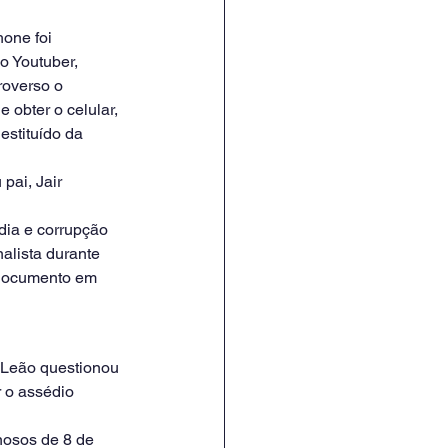
hone foi 
o Youtuber, 
roverso o 
obter o celular, 
stituído da 
pai, Jair 
dia e corrupção 
alista durante 
o documento em 
 Leão questionou 
 o assédio 
nosos de 8 de 