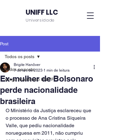
UNIFF LLC
Universidade
Post
Todos os posts
Brigite Hanôver
Todos os posts
7 de fev. de 2023
1 min de leitura
Ex-mulher de Bolsonaro
Artigo Acadêmico UNIFF
perde nacionalidade
brasileira
O Ministério da Justiça esclareceu que 
o processo de Ana Cristina Siqueira 
Valle, que pediu nacionalidade 
norueguesa em 2011, não cumpriu 