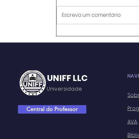
Escreva um comentário
METODOLOGIAS ATIVAS E
PRÁTICAS EDUCATIVAS:
PERSPECTIVASNO ENSINO
MÉDIO DO CENTRO DE
ENSINO RUI BARBOSA
UNIFF LLC
NAV
Universidade
Sob
Pro
Central do Professor
AVA
Bibl