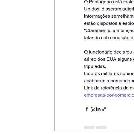
O Pentágono está rastr
Unidos, disseram autori
informações semelhant
estão dispostos a espi
“Claramente, a intenção
falando sob condição d
O funcionário declarou
aéreo dos EUA alguns d
tripuladas.
Líderes militares seni
acabaram recomendando 
Link de referência da ma
empresas-por-comercio-