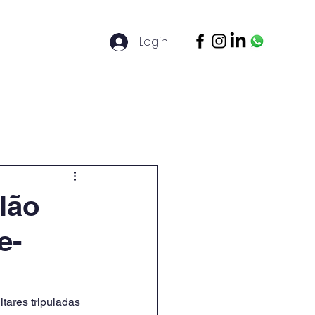
Login
ontato
Legal Basis
Mais
lão
e-
tares tripuladas