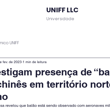
UNIFF LLC
Universidade
 Educacionais
Área do Aluno
Journal UNIFF
C
mico UNIFF
e fev. de 2023
1 min de leitura
stigam presença de “ba
hinês em território nort
no
fesa revelou que balão está sendo observado com aeronaves mili