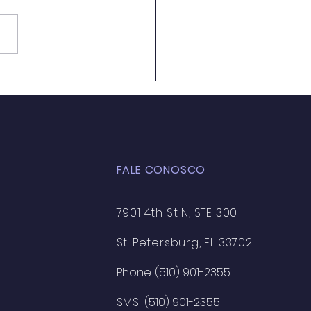
ação Ambiental em
 de Aula: Caminhos
 a Formação de uma
ciência Crítica e
entável
FALE CONOSCO
7901 4th St N, STE 300
St. Petersburg, FL 33702
Phone: (510) 901-2355
SMS:
(510) 901-2355