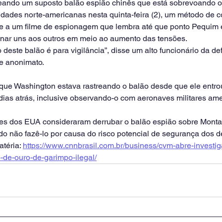
eando um suposto balão espião chinês que está sobrevoando o
dades norte-americanas nesta quinta-feira (2), um método de c
e a um filme de espionagem que lembra até que ponto Pequim 
onar uns aos outros em meio ao aumento das tensões.
 deste balão é para vigilância”, disse um alto funcionário da d
e anonimato.
 que Washington estava rastreando o balão desde que ele entro
ias atrás, inclusive observando-o com aeronaves militares ame
ores dos EUA consideraram derrubar o balão espião sobre Mont
não fazê-lo por causa do risco potencial de segurança dos d
téria: 
https://www.cnnbrasil.com.br/business/cvm-abre-investig
de-ouro-de-garimpo-ilegal/