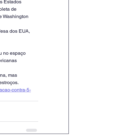
s Estados 
oleta de 
e Washington 
efesa dos EUA, 
u no espaço 
ricanas 
ana, mas 
estroços.
acao-contra-5-