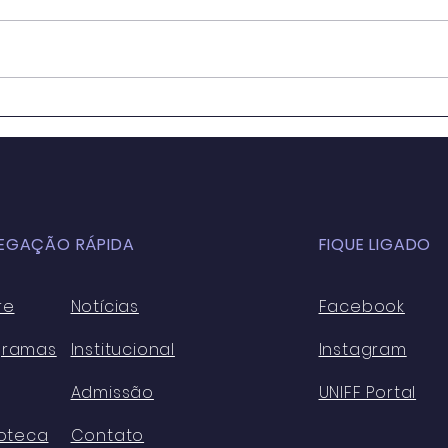
OS IMPACTOS DA
Educ
GLOBALIZAÇÃO NA
Sala
EDUCAÇÃO BÁSICA
para
ATUALMENTE: ASPECTOS
Cons
POSITIVOS E NEGATIVOS
Sust
EGAÇÃO RÁPIDA
FIQUE LIGADO
re
Notícias
Facebook
gramas
Institucional
Instagram
Admissão
UNIFF Portal
ioteca
Contato