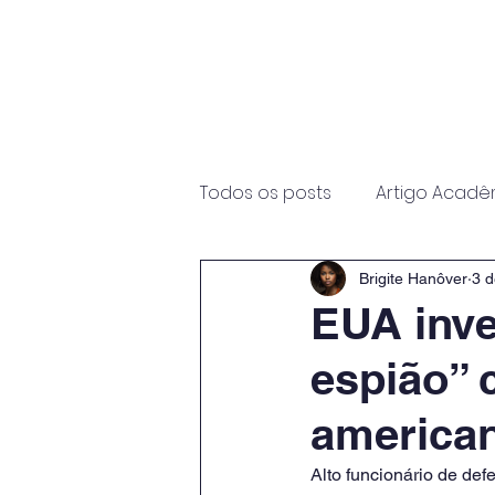
Início
Sobre
Programas
Todos os posts
Artigo Acadê
Brigite Hanôver
3 d
EUA inve
espião” c
america
Alto funcionário de de