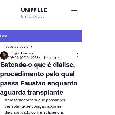
UNIFF LLC
Universidade
Post
Todos os posts
Brigite Hanôver
Todos os posts
24 de ago. de 2023
4 min de leitura
Entenda o que é diálise,
Artigo Acadêmico UNIFF
procedimento pelo qual
passa Faustão enquanto
aguarda transplante
Apresentador terá que passar por 
transplante de coração após ser 
diagnosticado com insuficiência 