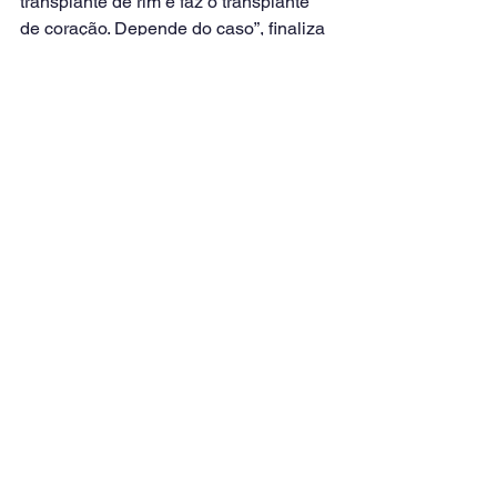
transplante de rim e faz o transplante 
de coração. Depende do caso”, finaliza 
o doutor Américo Cuvello Neto.
Link de referência da matéria: 
https://www.cnnbrasil.com.br 
Ver tudo
Posts recentes