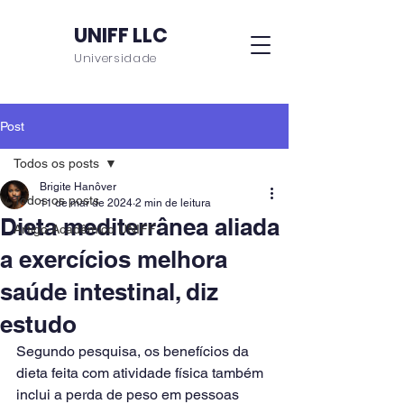
UNIFF LLC
Universidade
Post
Todos os posts
Brigite Hanôver
Todos os posts
11 de mar de 2024
2 min de leitura
Dieta mediterrânea aliada
Artigo Acadêmico UNIFF
a exercícios melhora
saúde intestinal, diz
estudo
Segundo pesquisa, os benefícios da 
dieta feita com atividade física também 
inclui a perda de peso em pessoas 