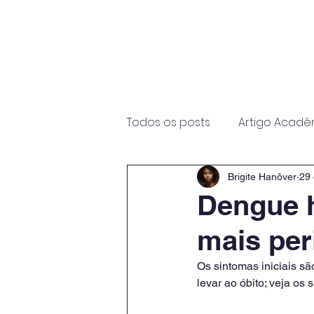
Início
Sobre
Programas
Todos os posts
Artigo Acadê
Brigite Hanôver
29 
Dengue 
mais per
Os sintomas iniciais s
levar ao óbito; veja os s