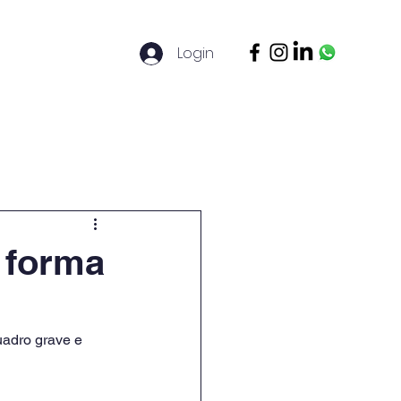
Login
ontato
Legal Basis
Mais
 forma
adro grave e 