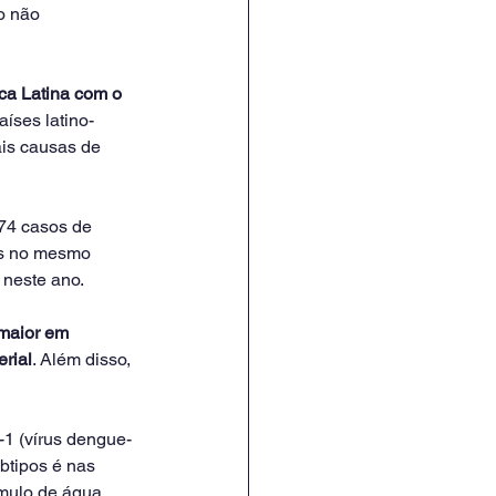
o não 
ca Latina com o 
aíses latino-
is causas de 
74 casos de 
os no mesmo 
 neste ano.
 maior em 
erial
. Além disso, 
-1 (vírus dengue-
btipos é nas 
úmulo de água 