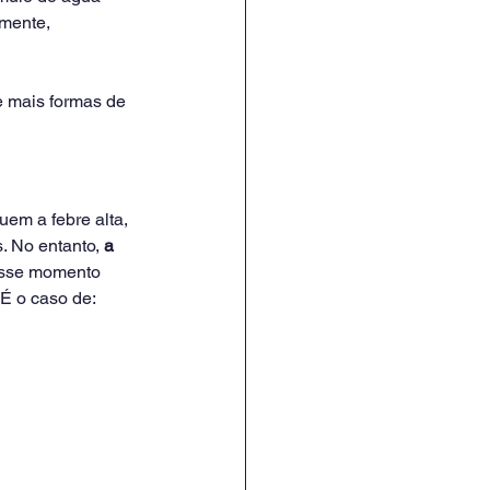
mente, 
e mais formas de 
luem a febre alta, 
. No entanto, 
a 
esse momento 
 É o caso de: