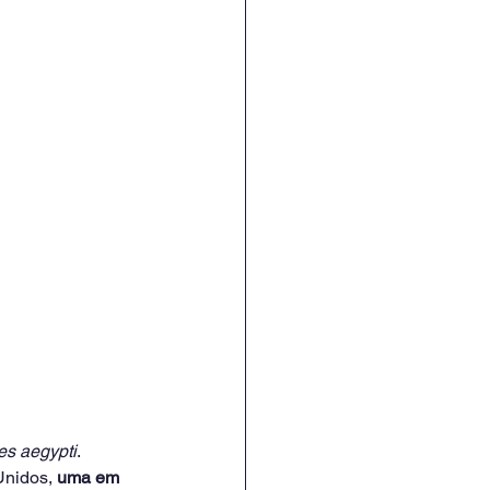
s aegypti
. 
nidos, 
uma em 