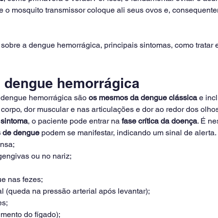
e o mosquito transmissor coloque ali seus ovos e, consequente
 sobre a dengue hemorrágica, principais sintomas, como tratar 
 dengue hemorrágica
a dengue hemorrágica são 
os mesmos da dengue clássica
 e inc
rpo, dor muscular e nas articulações e dor ao redor dos olhos
e sintoma
, o paciente pode entrar na 
fase crítica da doença
. É n
s de dengue
 podem se manifestar, indicando um sinal de alerta.
nsa;
engivas ou no nariz;
e nas fezes;
l (queda na pressão arterial após levantar);
es;
mento do fígado);