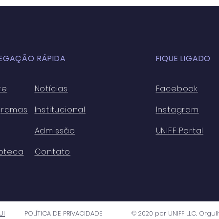
GLOBALIZAÇÃO NA
Sala
EDUCAÇÃO BÁSICA
para
ATUALMENTE: ASPECTOS
Cons
POSITIVOS E NEGATIVOS
Sust
EGAÇÃO RÁPIDA
FIQUE LIGADO
re
Notícias
Facebook
gramas
Institucional
Instagram
Admissão
UNIFF Portal
ioteca
Contato
UI
POLÍTICA DE PRIVACIDADE
© 2020 por UNIFF LLC. Org