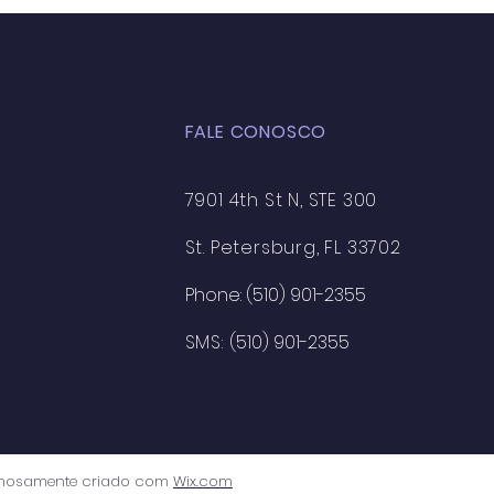
 de Aula: Caminhos
 a Formação de uma
ciência Crítica e
entável
FALE CONOSCO
7901 4th St N, STE 300
St. Petersburg, FL 33702
Phone: (510) 901-2355
SMS:
(510) 901-2355
ulhosamente criado com
Wix.com