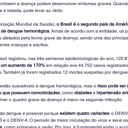
contraem a doença podem desenvolver sintomas graves. Quand
 e tratada, pode levar ao óbito.
zação Mundial da Saúde), 
o
Brasil é o segundo país da Améri
 de dengue hemorrágica
. Ainda de acordo com a entidade, os p
 afetados pela forma grave da doença, sendo uma das principa
entre crianças e adultos.
sil registrou, nas três semanas epidemiológicas do ano, 120.8
 
um aumento de 170%
 em relação aos 44.752 casos registrad
. Também já foram registrados 12 mortes suspeitas por dengue
s estão suscetíveis à dengue hemorrágica, mas o
 risco pode ser
ou que possuem comorbidades
, como 
diabetes
 e 
hipertensão art
ver o quadro grave da doença é maior na segunda infecção.
 da dengue é possível porque 
existem quatro variantes
: o DENV
 e o DENV-4. O período de maior circulação do vírus e seus su
s
, como primavera e verão. Por isso, é fundamental evitar o ac