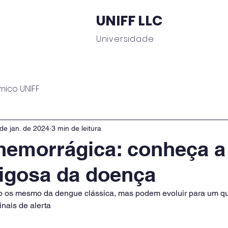
UNIFF LLC
Universidade
 Educacionais
Área do Aluno
Journal UNIFF
C
mico UNIFF
de jan. de 2024
3 min de leitura
hemorrágica: conheça a
igosa da doença
ão os mesmo da dengue clássica, mas podem evoluir para um qu
inais de alerta