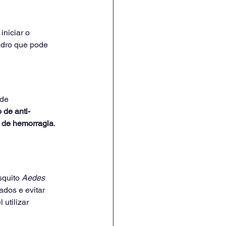
 iniciar o 
adro que pode 
de 
 de anti-
 de hemorragia
. 
quito 
Aedes 
dos e evitar 
utilizar 