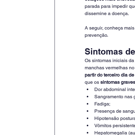
parada para impedir qu
dissemine a doença.
A seguir, conheça mais
prevenção.
Sintomas de
Os sintomas iniciais d
manchas vermelhas no co
partir do terceiro dia d
que os 
sintomas grave
Dor abdominal inte
Sangramento nas g
Fadiga;
Presença de sangu
Hipotensão postura
Vômitos persistent
Hepatomegalia (au