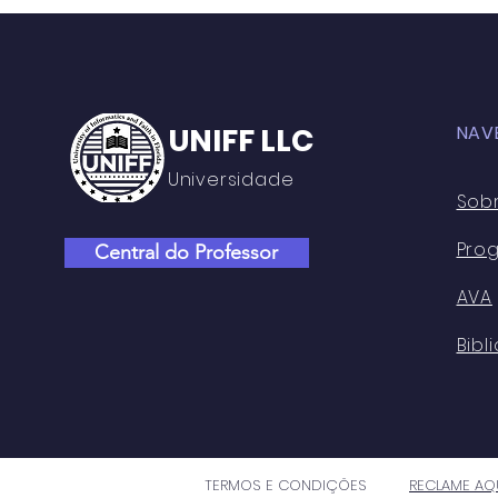
PRÁTICAS EDUCATIVAS:
PERSPECTIVASNO ENSINO
MÉDIO DO CENTRO DE
ENSINO RUI BARBOSA
UNIFF LLC
NAV
Universidade
Sob
Pro
Central do Professor
AVA
Bibl
TERMOS E CONDIÇÕES
RECLAME AQ