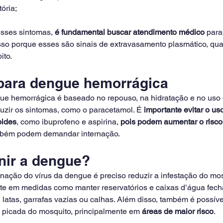
tória;
sses sintomas, 
é fundamental buscar atendimento médico
 para
sso porque esses são sinais de extravasamento plasmático, qu
ito.
para dengue hemorrágica
ue hemorrágica é baseado no repouso, na hidratação e no uso 
zir os sintomas, como o paracetamol. É 
importante evitar o uso
oides
, como ibuprofeno e aspirina, 
pois podem aumentar o risco
mbém podem demandar internação.
ir a dengue?
nação do vírus da dengue é preciso reduzir a infestação do mos
oste em medidas como manter reservatórios e caixas d’água fecha
atas, garrafas vazias ou calhas. Além disso, também é possível 
a picada do mosquito, principalmente em 
áreas de maior risco
.