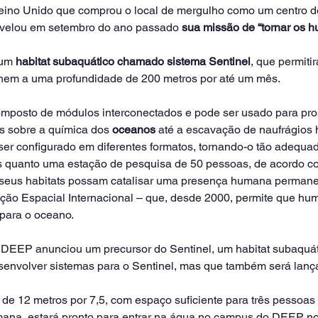
eino Unido que comprou o local de mergulho como um centro d
velou em setembro do ano passado 
sua missão de “tornar os 
um 
habitat subaquático chamado sistema Sentinel
, que permiti
lhem a uma profundidade de 200 metros por até um mês.
omposto de módulos interconectados e pode ser usado para pro
s sobre a química dos 
oceanos
 até a escavação de naufrágios h
 ser configurado em diferentes formatos, tornando-o tão adequa
s quanto uma estação de pesquisa de 50 pessoas, de acordo 
seus habitats possam catalisar uma presença humana permane
ão Espacial Internacional – que, desde 2000, permite que hu
para o oceano.
DEEP anunciou um precursor do Sentinel, um habitat subaquát
senvolver sistemas para o Sentinel, mas que também será lan
de 12 metros por 7,5, com espaço suficiente para três pessoas
mana, estará pronto para entrar na água no campus do DEEP n