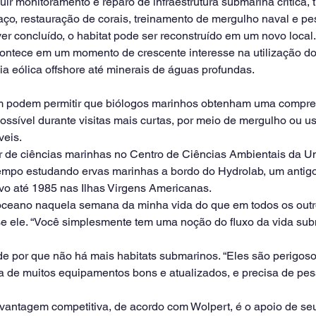
ir monitoramento e reparo de infraestrutura submarina crítica, t
aço, restauração de corais, treinamento de mergulho naval e pe
er concluído, o habitat pode ser reconstruído em um novo local.
ntece em um momento de crescente interesse na utilização do
ia eólica offshore até minerais de águas profundas.
m podem permitir que biólogos marinhos obtenham uma compre
ssível durante visitas mais curtas, por meio de mergulho ou us
eis.
or de ciências marinhas no Centro de Ciências Ambientais da U
mpo estudando ervas marinhas a bordo do Hydrolab, um antigo 
vo até 1985 nas Ilhas Virgens Americanas.
oceano naquela semana da minha vida do que em todos os outr
sse ele. “Você simplesmente tem uma noção do fluxo da vida sub
e por que não há mais habitats submarinos. “Eles são perigosos
a de muitos equipamentos bons e atualizados, e precisa de pess
ntagem competitiva, de acordo com Wolpert, é o apoio de seu 