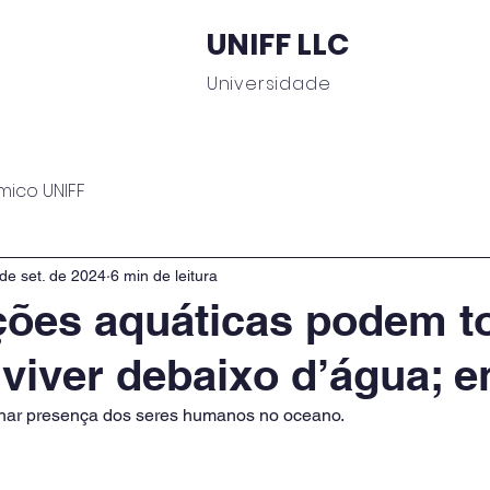
UNIFF LLC
Universidade
 Educacionais
Área do Aluno
Journal UNIFF
C
mico UNIFF
de set. de 2024
6 min de leitura
ões aquáticas podem t
 viver debaixo d’água; 
nar presença dos seres humanos no oceano.