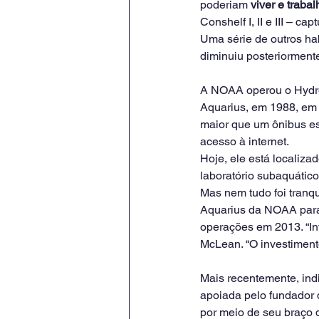
poderiam 
viver e traba
Conshelf I, II e III – c
Uma série de outros ha
diminuiu posteriorment
A NOAA operou o Hydrol
Aquarius, em 1988, em 
maior que um ônibus esc
acesso à internet.
Hoje, ele está localiza
laboratório subaquátic
Mas nem tudo foi tranqu
Aquarius da NOAA para 
operações em 2013. “Inf
McLean. “O investiment
Mais recentemente, ind
apoiada pelo fundador 
por meio de seu braço d