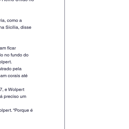
ria, como a 
 Sicília, disse 
m ficar 
do no fundo do 
lpert.
trado pela 
am corais até 
7, e Wolpert 
á preciso um 
lpert. “Porque é 