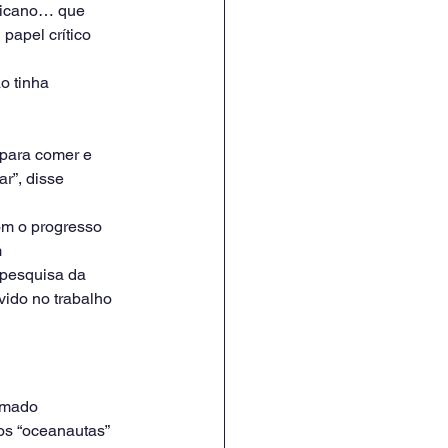
ricano… que 
apel crítico 
o tinha 
 para comer e 
r”, disse 
om o progresso 
 
pesquisa da 
ido no trabalho 
omado 
os “oceanautas” 