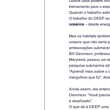
Outros usos podem inclu
treinamento para o esp
Quando o trabalho estiv
O trabalho do DEEP aco
oceanos
 – desde energ
Mas os habitats també
oceano que não seria po
embarcações submersív
Bill Dennison, profess
Maryland, passou um te
pesquisa submarina ati
“Aprendi mais sobre o 
mergulhos que fiz”, di
Ainda assim, ele entend
Dennison. “Você precis
e atualizado.”
O que dá à DEEP uma va