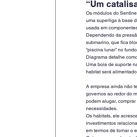
“Um catalis
Os módulos do Sentinel
uma superliga à base d
usada em componentes 
Dependendo da pressão 
submarino, que fica bl
“piscina lunar” no fundo
Diagrama detalhe como 
Uma boia de suporte na 
habitat será alimentado
A empresa ainda não t
governos ao redor do m
podem alugar, comprar
necessidades.
Os habitats, ele acresc
investimentos relacion
em termos de tornar o 