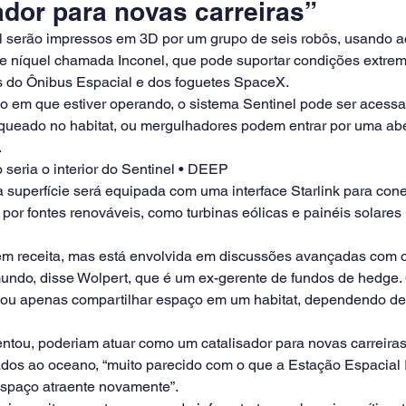
ador para novas carreiras”
 serão impressos em 3D por um grupo de seis robôs, usando a
e níquel chamada Inconel, que pode suportar condições extrem
do Ônibus Espacial e dos foguetes SpaceX.
em que estiver operando, o sistema Sentinel pode ser acessa
oqueado no habitat, ou mergulhadores podem entrar por uma ab
.
seria o interior do Sentinel • DEEP
superfície será equipada com uma interface Starlink para conec
 por fontes renováveis, como turbinas eólicas e painéis solares 
em receita, mas está envolvida em discussões avançadas com 
undo, disse Wolpert, que é um ex-gerente de fundos de hedge. 
 ou apenas compartilhar espaço em um habitat, dependendo de
entou, poderiam atuar como um catalisador para novas carreiras
ados ao oceano, “muito parecido com o que a Estação Espacial I
espaço atraente novamente”.