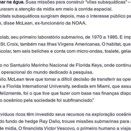
lhar na água
. Suas missões para construir “vilas subaquáticas” 
apturaram a atenção da mídia em meio à corrida espacial.
bitats subaquáticos surgiram depois, mas o interesse público p
e, disse McLean, ex-funcionário da NOAA.
ab, seu primeiro laboratório submarino, de 1970 a 1985. E impl
St. Croix, também nas Ilhas Virgens Americanas. O habitat, qu
olar, tem seis beliches e conta com micro-ondas, toalete, gelad
do no Santuário Marinho Nacional de Florida Keys, onde contin
o operacional do mundo dedicado à pesquisa.
ilo. McLean teve que tomar a difícil decisão de transferir as op
a Florida International University, sediada em Miami, que assu
elizmente, foi o que tive que fazer com base nas finanças dispo
o oceânico pela sociedade foi subfinanciado.”
ivíduos ricos têm investido seus recursos na exploração oceâni
do fundo de hedge Ray Dalio, trouxe missões submarinas para a
e mídia. O financista Victor Vescovo, o primeiro humano a viaja