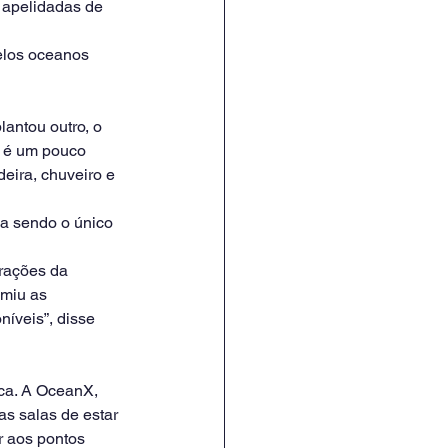
– apelidadas de 
elos oceanos 
antou outro, o 
e é um pouco 
eira, chuveiro e 
ua sendo o único 
erações da 
miu as 
níveis”, disse 
ca. A OceanX, 
s salas de estar 
r aos pontos 