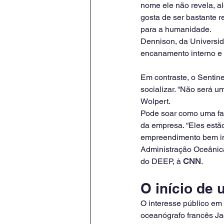
nome ele não revela, a
gosta de ser bastante 
para a humanidade.
Dennison, da Universid
encanamento interno e 
Em contraste, o Sentin
socializar. “Não será u
Wolpert.
Pode soar como uma fan
da empresa. “Eles estã
empreendimento bem inf
Administração Oceânica
do DEEP, à 
CNN
.
O início de
O interesse público em
oceanógrafo francês Ja