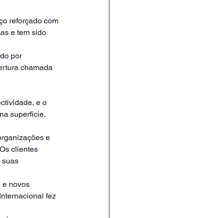
ço reforçado com 
as e tem sido 
do por 
ertura chamada 
tividade, e o 
na superfície.
organizações e 
Os clientes 
 suas 
 e novos 
nternacional fez 