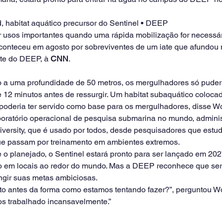
 habitat aquático precursor do Sentinel • DEEP
er usos importantes quando uma rápida mobilização for necessá
onteceu em agosto por sobreviventes de um iate que afundou na
te do DEEP, à 
CNN
.
a uma profundidade de 50 metros, os mergulhadores só pudera
 12 minutos antes de ressurgir. Um habitat subaquático coloca
 poderia ter servido como base para os mergulhadores, disse Wo
oratório operacional de pesquisa submarina no mundo, adminis
niversity, que é usado por todos, desde pesquisadores que estud
ue passam por treinamento em ambientes extremos.
 o planejado, o Sentinel estará pronto para ser lançado em 202
o em locais ao redor do mundo. Mas a DEEP reconhece que ser
ingir suas metas ambiciosas.
eito antes da forma como estamos tentando fazer?”, perguntou Wo
emos trabalhado incansavelmente.”