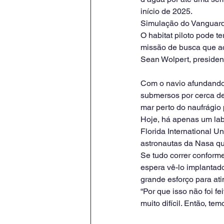
início de 2025.
Simulação do Vanguard,
O habitat piloto pode t
missão de busca que ac
Sean Wolpert, presiden
Com o navio afundando 
submersos por cerca de
mar perto do naufrágio
Hoje, há apenas um lab
Florida International U
astronautas da Nasa q
Se tudo correr conforme
espera vê-lo implantad
grande esforço para at
“Por que isso não foi f
muito difícil. Então, t