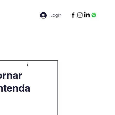
Login
ontato
Legal Basis
Mais
ornar
entenda