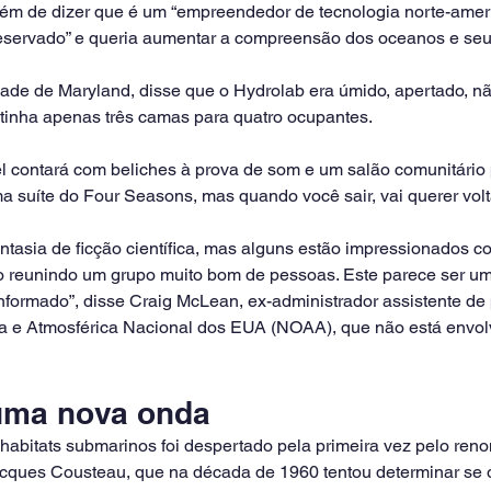
lém de dizer que é um “empreendedor de tecnologia norte-ame
reservado” e queria aumentar a compreensão dos oceanos e seu p
ade de Maryland, disse que o Hydrolab era úmido, apertado, nã
tinha apenas três camas para quatro ocupantes.
el contará com beliches à prova de som e um salão comunitário
ma suíte do Four Seasons, mas quando você sair, vai querer volta
tasia de ficção científica, mas alguns estão impressionados c
o reunindo um grupo muito bom de pessoas. Este parece ser um
ormado”, disse Craig McLean, ex-administrador assistente de 
 e Atmosférica Nacional dos EUA (NOAA), que não está envolv
 uma nova onda
 habitats submarinos foi despertado pela primeira vez pelo ren
cques Cousteau, que na década de 1960 tentou determinar se 