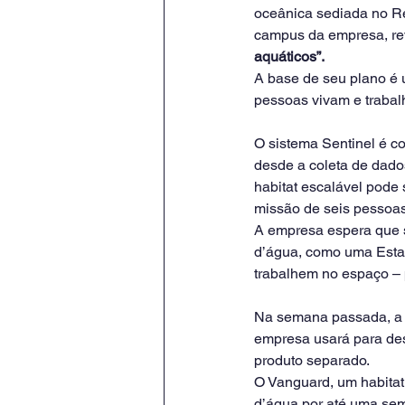
oceânica sediada no R
campus da empresa, re
aquáticos”.
A base de seu plano é 
pessoas vivam e traba
O sistema Sentinel é c
desde a coleta de dado
habitat escalável pode
missão de seis pessoa
A empresa espera que 
d’água, como uma Estaç
trabalhem no espaço – 
Na semana passada, a 
empresa usará para de
produto separado.
O Vanguard, um habitat 
d’água por até uma se