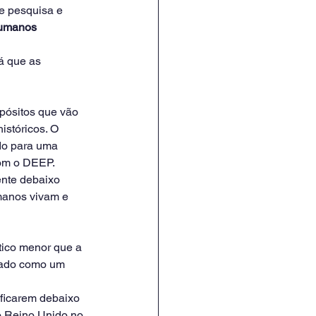
e pesquisa e 
humanos 
rá que as 
pósitos que vão 
istóricos. O 
do para uma 
com o DEEP.
nte debaixo 
manos vivam e 
ico menor que a 
çado como um 
 ficarem debaixo 
o Reino Unido no 