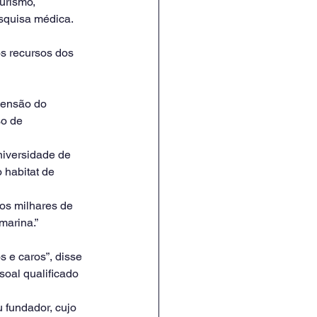
urismo, 
squisa médica. 
s recursos dos 
ensão do 
o de 
niversidade de 
habitat de 
os milhares de 
marina.”
 e caros”, disse 
oal qualificado 
fundador, cujo 