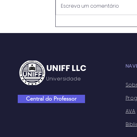
Escreva um comentário
METODOLOGIAS ATIVAS E
PRÁTICAS EDUCATIVAS:
PERSPECTIVASNO ENSINO
MÉDIO DO CENTRO DE
ENSINO RUI BARBOSA
UNIFF LLC
NAV
Universidade
Sob
Pro
Central do Professor
AVA
Bibl