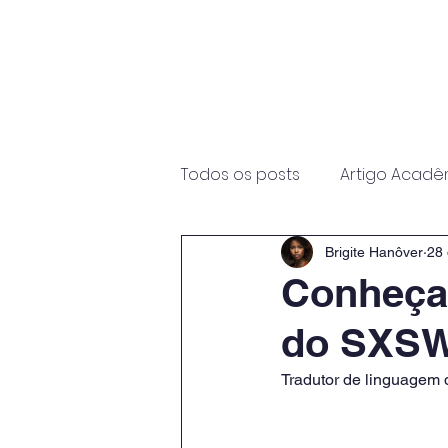
Início
Sobre
Programas
Todos os posts
Artigo Acadê
Brigite Hanôver
28 
Conheça o
do SXSW
Tradutor de linguagem d