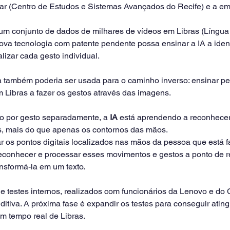
sar (Centro de Estudos e Sistemas Avançados do Recife) e a e
um conjunto de dados de milhares de vídeos em Libras (Língua 
va tecnologia com patente pendente possa ensinar a IA a identi
lizar cada gesto individual.
 também poderia ser usada para o caminho inverso: ensinar p
Libras a fazer os gestos através das imagens.
to por gesto separadamente, a 
IA
 está aprendendo a reconhecer
, mais do que apenas os contornos das mãos.
r os pontos digitais localizados nas mãos da pessoa que está f
econhecer e processar esses movimentos e gestos a ponto de r
ansformá-la em um texto.
de testes internos, realizados com funcionários da Lenovo e do
itiva. A próxima fase é expandir os testes para conseguir atingi
m tempo real de Libras.