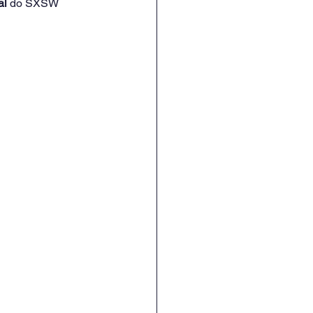
al
 do SXSW 