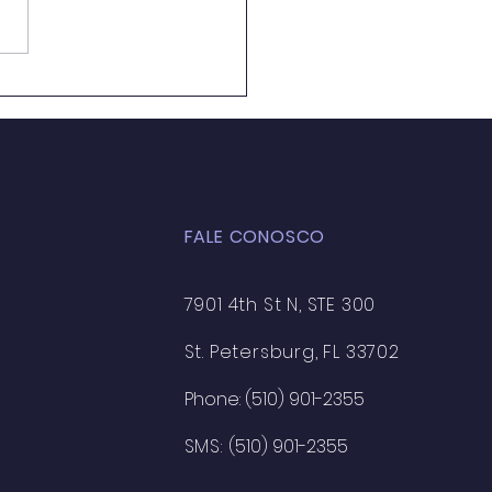
ação Ambiental em
 de Aula: Caminhos
 a Formação de uma
ciência Crítica e
entável
FALE CONOSCO
7901 4th St N, STE 300
St. Petersburg, FL 33702
Phone: (510) 901-2355
SMS:
(510) 901-2355