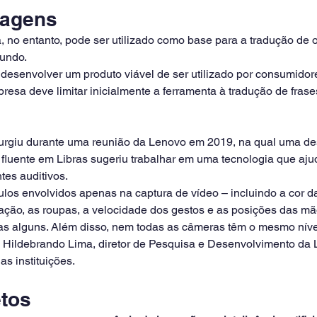
uagens
 no entanto, pode ser utilizado como base para a tradução de 
mundo.
 desenvolver um produto viável de ser utilizado por consumidor
presa deve limitar inicialmente a ferramenta à tradução de fras
 surgiu durante uma reunião da Lenovo em 2019, na qual uma d
fluente em Libras sugeriu trabalhar em uma tecnologia que aju
tes auditivos.
los envolvidos apenas na captura de vídeo – incluindo a cor d
nação, as roupas, a velocidade dos gestos e as posições das m
nas alguns. Além disso, nem todas as câmeras têm o mesmo nív
e Hildebrando Lima, diretor de Pesquisa e Desenvolvimento da L
as instituições.
etos