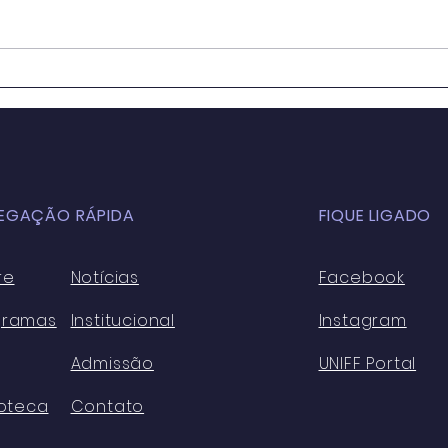
OS IMPACTOS DA
Educ
GLOBALIZAÇÃO NA
Sala
EDUCAÇÃO BÁSICA
para
ATUALMENTE: ASPECTOS
Cons
POSITIVOS E NEGATIVOS
Sust
EGAÇÃO RÁPIDA
FIQUE LIGADO
re
Notícias
Facebook
gramas
Institucional
Instagram
Admissão
UNIFF Portal
ioteca
Contato