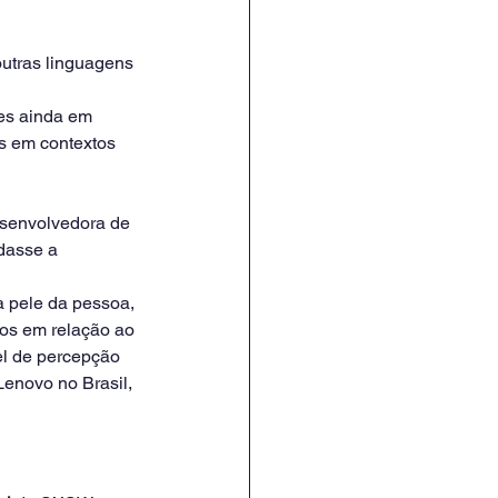
outras linguagens 
es ainda em 
es em contextos 
esenvolvedora de 
dasse a 
a pele da pessoa, 
ãos em relação ao 
el de percepção 
enovo no Brasil, 