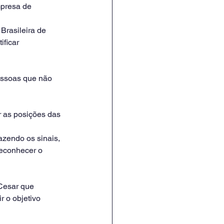
mpresa de 
Brasileira de 
ficar 
essoas que não 
 as posições das 
azendo os sinais, 
econhecer o 
 Cesar que 
r o objetivo 