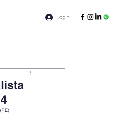
Login
ontato
Legal Basis
Mais
lista
24
 (PE)