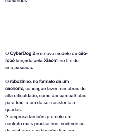
comandos
O 
CyberDog 2
 é o novo modelo de 
cão-
robô
 lançado pela 
Xiaomi
 no fim do 
ano passado.
O 
robozinho, no formato de um 
cachorro,
 consegue fazer manobras de 
alta dificuldade, como dar cambalhotas 
para trás, além de ser resistente a 
quedas.
A empresa também promete um 
controle mais preciso nos movimentos 
do cachorro, que também tem um 