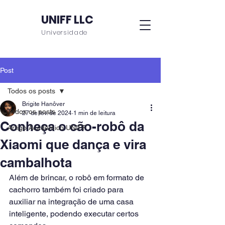
UNIFF LLC
Universidade
Post
Todos os posts
Brigite Hanôver
Todos os posts
27 de fev. de 2024
1 min de leitura
Conheça o cão-robô da
Artigo Acadêmico UNIFF
Xiaomi que dança e vira
cambalhota
Além de brincar, o robô em formato de 
cachorro também foi criado para 
auxiliar na integração de uma casa 
inteligente, podendo executar certos 