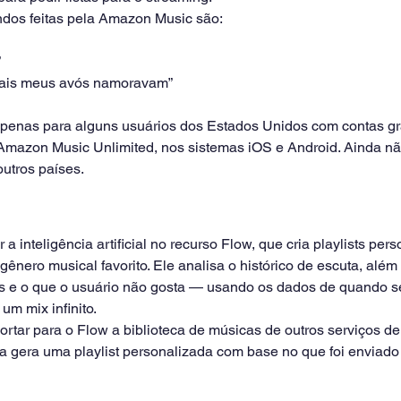
dos feitas pela Amazon Music são:
”
uais meus avós namoravam”
apenas para alguns usuários dos Estados Unidos com contas grat
Amazon Music Unlimited, nos sistemas iOS e Android. Ainda nã
utros países.
r a inteligência artificial no recurso Flow, que cria playlists per
nero musical favorito. Ele analisa o histórico de escuta, além
os e o que o usuário não gosta — usando os dados de quando se
um mix infinito.
tar para o Flow a biblioteca de músicas de outros serviços de
nta gera uma playlist personalizada com base no que foi enviado