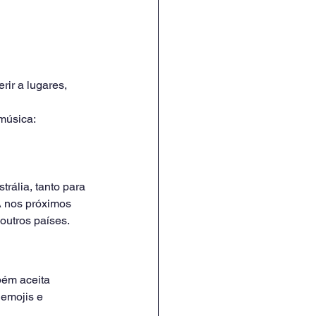
rir a lugares, 
música:
rália, tanto para 
A nos próximos 
outros países.
bém aceita 
emojis e 