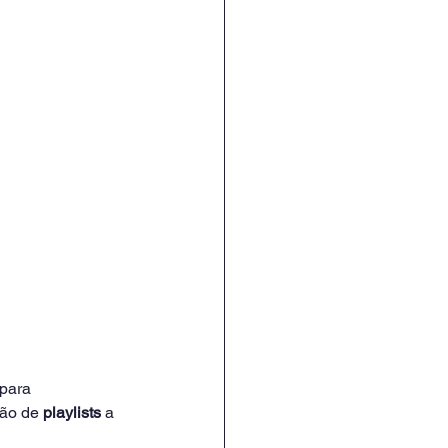
 para 
ção de 
playlists
 a 