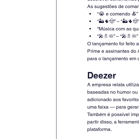
As sugestões de coman
“😭 e comendo 🍝”
“🏜️🌵🤠” – “🏜️🌵🤠
“Música com as q
“🎤🚿🧼” – “🎤🚿🧼”
O lançamento foi feito 
Prime e assinantes do 
para o lançamento em o
Deezer
A empresa relata utiliza
baseadas no humor ou gê
adicionado aos favorit
uma faixa — para gerar 
Também é possível impor
partir disso, a ferrame
plataforma.