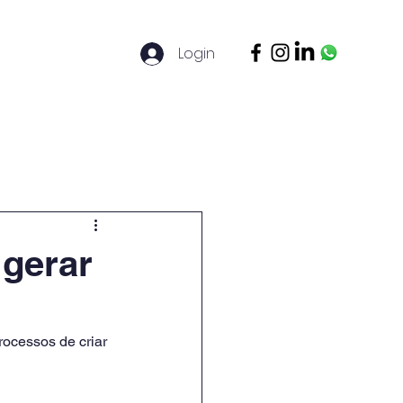
Login
ontato
Legal Basis
Mais
 gerar
rocessos de criar 