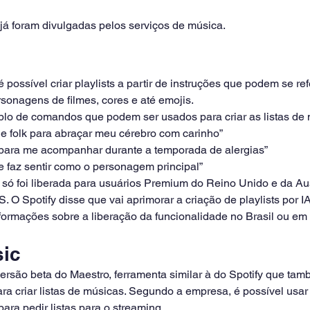
 já foram divulgadas pelos serviços de música.
 é possível criar playlists a partir de instruções que podem se refe
rsonagens de filmes, cores e até emojis.
lo de comandos que podem ser usados para criar as listas de 
die folk para abraçar meu cérebro com carinho”
 para me acompanhar durante a temporada de alergias”
e faz sentir como o personagem principal”
 só foi liberada para usuários Premium do Reino Unido e da Aust
. O Spotify disse que vai aprimorar a criação de playlists por I
ormações sobre a liberação da funcionalidade no Brasil ou em 
ic
ersão beta do Maestro, ferramenta similar à do Spotify que tam
a criar listas de músicas. Segundo a empresa, é possível usar 
ara pedir listas para o streaming.