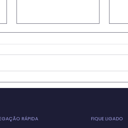
OS IMPACTOS DA
Educ
GLOBALIZAÇÃO NA
Sala
EDUCAÇÃO BÁSICA
para
ATUALMENTE: ASPECTOS
Cons
POSITIVOS E NEGATIVOS
Sust
EGAÇÃO RÁPIDA
FIQUE LIGADO