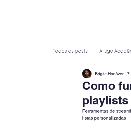
Início
Sobre
Programas
Todos os posts
Artigo Acadê
Brigite Hanôver
17 
Como fun
playlist
Ferramentas de streamin
listas personalizadas