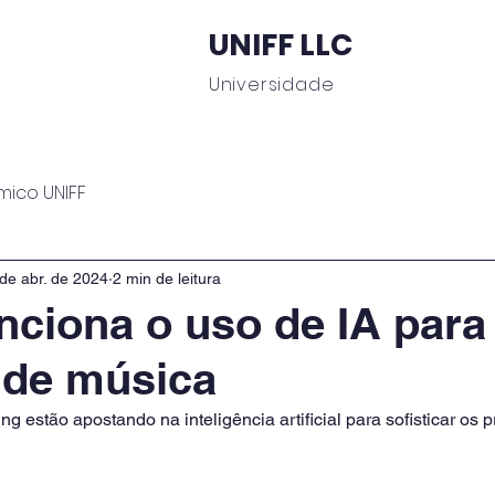
UNIFF LLC
Universidade
 Educacionais
Área do Aluno
Journal UNIFF
C
mico UNIFF
de abr. de 2024
2 min de leitura
ciona o uso de IA para
s de música
g estão apostando na inteligência artificial para sofisticar os p