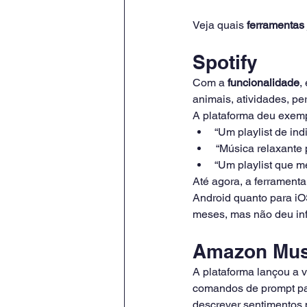
Veja quais 
ferramentas
Spotify
Com a 
funcionalidade
,
animais, atividades, pe
A plataforma deu exemp
“Um playlist de in
 “Música relaxante
“Um playlist que m
Até agora, a ferramenta
Android quanto para iOS
meses, mas não deu inf
Amazon Mus
A plataforma lançou a v
comandos de prompt par
descrever sentimentos p