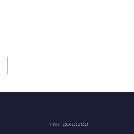
ação Ambiental em
 de Aula: Caminhos
 a Formação de uma
ciência Crítica e
entável
FALE CONOSCO