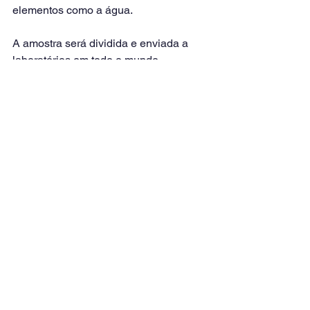
elementos como a água.
A amostra será dividida e enviada a 
laboratórios em todo o mundo, 
incluindo parceiros da missão OSIRIS-
REx na Agência Espacial Canadense 
e na Agência Japonesa de Exploração 
Aeroespacial.
Cerca de 70% dela permanecerá 
intacto e armazenado para que as 
gerações futuras, com melhor 
tecnologia, possam aprender ainda 
mais do que o que é possível agora.
“Os asteroides que temos hoje no 
nosso sistema solar são 
remanescentes da fase inicial da 
história do sistema solar”, disse 