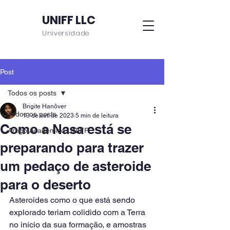
UNIFF LLC
Universidade
Post
Todos os posts
Brigite Hanôver
Todos os posts
13 de set. de 2023
5 min de leitura
Como a Nasa está se
Artigo Acadêmico UNIFF
preparando para trazer
um pedaço de asteroide
para o deserto
Asteroides como o que está sendo 
explorado teriam colidido com a Terra 
no início da sua formação, e amostras 