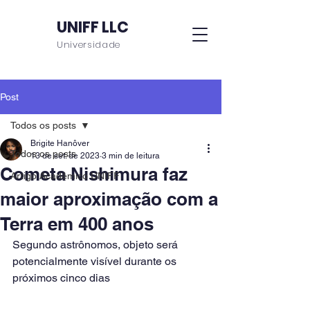
UNIFF LLC
Universidade
Post
Todos os posts
Brigite Hanôver
Todos os posts
13 de set. de 2023
3 min de leitura
Cometa Nishimura faz
Artigo Acadêmico UNIFF
maior aproximação com a
Terra em 400 anos
Segundo astrônomos, objeto será 
potencialmente visível durante os 
próximos cinco dias