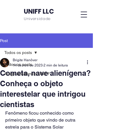
UNIFF LLC
Universidade
Post
Todos os posts
Brigite Hanôver
Todos os posts
14 de nov. de 2023
2 min de leitura
Cometa, nave alienígena?
Artigo Acadêmico UNIFF
Conheça o objeto
interestelar que intrigou
cientistas
Fenômeno ficou conhecido como 
primeiro objeto que vindo de outra 
estrela para o Sistema Solar