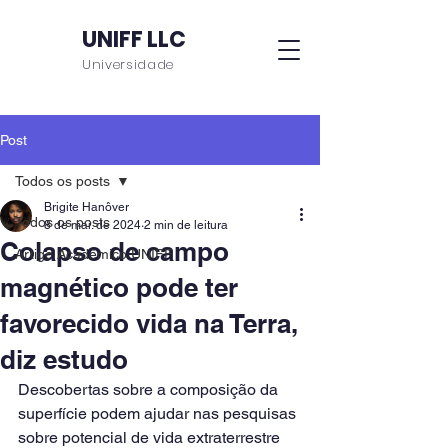
UNIFF LLC
Universidade
Post
Todos os posts
Brigite Hanôver
Todos os posts
8 de mai. de 2024
2 min de leitura
Colapso de campo
Artigo Acadêmico UNIFF
magnético pode ter
favorecido vida na Terra,
diz estudo
Descobertas sobre a composição da 
superfície podem ajudar nas pesquisas 
sobre potencial de vida extraterrestre