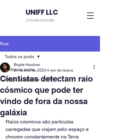
UNIFF LLC
Universidade
Post
Todos os posts
Brigite Hanôver
Todos os posts
24 de nov. de 2023
4 min de leitura
Cientistas detectam raio
Artigo Acadêmico UNIFF
cósmico que pode ter
vindo de fora da nossa
galáxia
Raios cósmicos são partículas 
carregadas que viajam pelo espaço e 
chovem constantemente na Terra