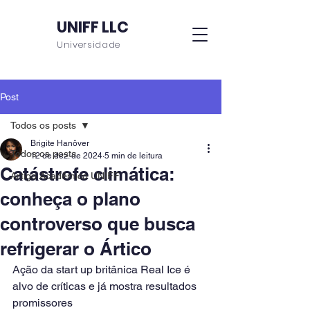
UNIFF LLC
Universidade
Post
Todos os posts
Brigite Hanôver
Todos os posts
12 de dez. de 2024
5 min de leitura
Catástrofe climática:
Artigo Acadêmico UNIFF
conheça o plano
controverso que busca
refrigerar o Ártico
Ação da start up britânica Real Ice é 
alvo de críticas e já mostra resultados 
promissores