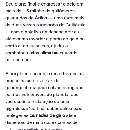
Seu plano final é engrossar o gelo em 
mais de 1,5 milhão de quilômetros 
quadrados do 
Ártico
 — uma área mais 
de duas vezes o tamanho da Califórnia 
— com o objetivo de desacelerar ou 
até mesmo reverter a perda de gelo no 
verão e, ao fazer isso, ajudar a 
combater a 
crise climática
 causada 
pelo homem.
É um plano ousado, e uma das muitas 
propostas controversas de 
geoengenharia para salvar as regiões 
polares vulneráveis do planeta, que 
vão desde a instalação de uma 
gigantesca “cortina” subaquática para 
proteger as 
camadas de gelo
 até a 
dispersão de minúsculas contas de 
vidro para refletir a luz solar.