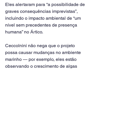
Eles alertaram para “a possibilidade de 
graves consequências imprevistas”, 
incluindo o impacto ambiental de “um 
nível sem precedentes de presença 
humana” no Ártico.
Ceccolnini não nega que o projeto 
possa causar mudanças no ambiente 
marinho — por exemplo, eles estão 
observando o crescimento de algas 
que podem ser afetadas pela 
espessura do gelo – mas acredita que 
os impactos gerais serão limitados.
O futuro do projeto depende de se eles 
podem provar que o espessamento do 
gelo é eficaz e que não cria efeitos 
colaterais significativos, disse ele.
“Tudo o que fazemos tem um impacto”, 
disse Ceccolini. “O problema é que há 