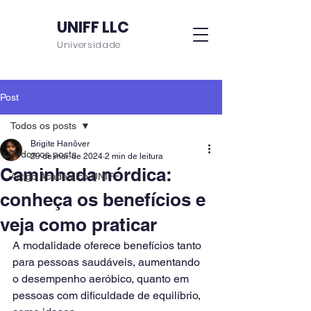
UNIFF LLC
Universidade
Post
Todos os posts
Brigite Hanôver
Todos os posts
29 de mai. de 2024
2 min de leitura
Caminhada nórdica:
Artigo Acadêmico UNIFF
conheça os benefícios e
veja como praticar
A modalidade oferece benefícios tanto 
para pessoas saudáveis, aumentando 
o desempenho aeróbico, quanto em 
pessoas com dificuldade de equilíbrio, 