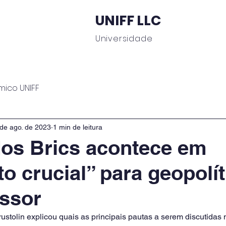
UNIFF LLC
Universidade
 Educacionais
Área do Aluno
Journal UNIFF
C
mico UNIFF
de ago. de 2023
1 min de leitura
os Brics acontece em
 crucial” para geopolít
essor
ustolin explicou quais as principais pautas a serem discutidas