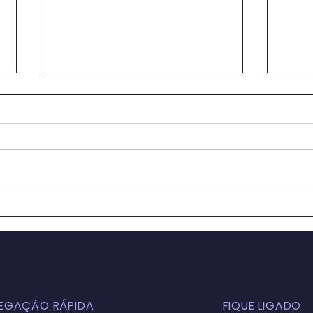
OS IMPACTOS DA
Educ
GLOBALIZAÇÃO NA
Sala
EDUCAÇÃO BÁSICA
para
ATUALMENTE: ASPECTOS
Cons
POSITIVOS E NEGATIVOS
Sust
EGAÇÃO RÁPIDA
FIQUE LIGADO