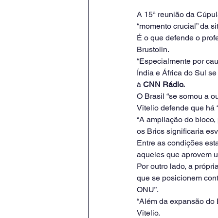
A 15ª reunião da Cúpul
“momento crucial” da s
É o que defende o profe
Brustolin.
“Especialmente por cau
Índia e África do Sul 
à 
CNN Rádio.
O Brasil “se somou a o
Vitelio defende que há 
“A ampliação do bloco, 
os Brics significaria es
Entre as condições esta
aqueles que aprovem u
Por outro lado, a própr
que se posicionem con
ONU”.
“Além da expansão do 
Vitelio.