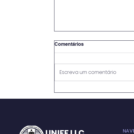
Comentários
Escreva um comentário
METODOLOGIAS ATIVAS E
PRÁTICAS EDUCATIVAS:
PERSPECTIVASNO ENSINO
MÉDIO DO CENTRO DE
ENSINO RUI BARBOSA
UNIFF LLC
NAV