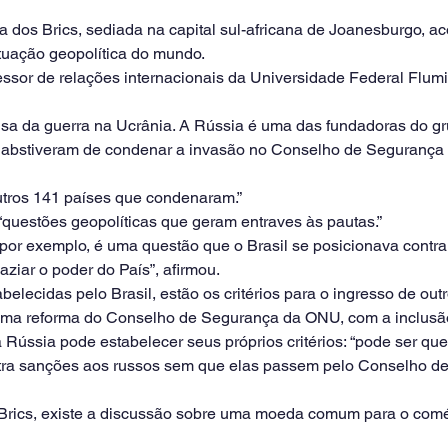
a dos Brics, sediada na capital sul-africana de Joanesburgo, a
ituação geopolítica do mundo.
ssor de relações internacionais da Universidade Federal Flumi
sa da guerra na Ucrânia. A Rússia é uma das fundadoras do gru
se abstiveram de condenar a invasão no Conselho de Segurança 
utros 141 países que condenaram.”
“questões geopolíticas que geram entraves às pautas.”
por exemplo, é uma questão que o Brasil se posicionava contra,
vaziar o poder do País”, afirmou.
belecidas pelo Brasil, estão os critérios para o ingresso de out
ma reforma do Conselho de Segurança da ONU, com a inclusão 
ia Rússia pode estabelecer seus próprios critérios: “pode ser qu
tra sanções aos russos sem que elas passem pelo Conselho d
Brics, existe a discussão sobre uma moeda comum para o comé