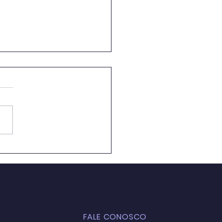
ação Ambiental em
 de Aula: Caminhos
 a Formação de uma
ciência Crítica e
entável
FALE CONOSCO