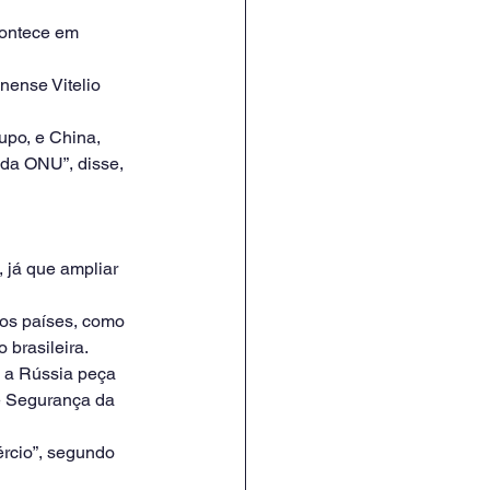
contece em 
nense Vitelio 
po, e China, 
da ONU”, disse, 
 já que ampliar 
ros países, como 
brasileira.
e a Rússia peça 
e Segurança da 
rcio”, segundo 