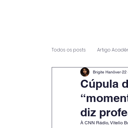
Início
Sobre
Programas
Todos os posts
Artigo Acadê
Brigite Hanôver
22 
Cúpula d
“momento
diz prof
À CNN Rádio, Vitelio Br