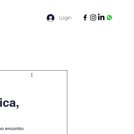
Login
ontato
Legal Basis
Mais
ica,
 no encontro