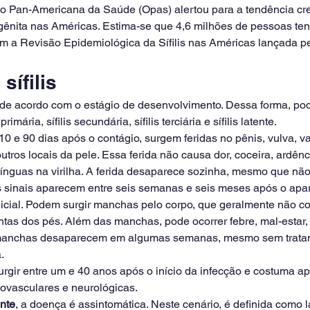
o Pan-Americana da Saúde (Opas) alertou para a tendência cr
 congênita nas Américas. Estima-se que 4,6 milhões de pessoas t
om a Revisão Epidemiológica da Sífilis nas Américas lançada pe
sífilis
de acordo com o estágio de desenvolvimento. Dessa forma, pod
primária, sífilis secundária, sífilis terciária e sífilis latente.
 10 e 90 dias após o contágio, surgem feridas no pênis, vulva, va
outros locais da pele. Essa ferida não causa dor, coceira, ardên
nguas na virilha. A ferida desaparece sozinha, mesmo que não 
s sinais aparecem entre seis semanas e seis meses após o apa
inicial. Podem surgir manchas pelo corpo, que geralmente não c
tas dos pés. Além das manchas, pode ocorrer febre, mal-estar,
 manchas desaparecem em algumas semanas, mesmo sem tratam
.
urgir entre um e 40 anos após o início da infecção e costuma ap
iovasculares e neurológicas.
ente
, a doença é assintomática. Neste cenário, é definida como l