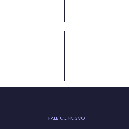
ação Ambiental em
 de Aula: Caminhos
 a Formação de uma
ciência Crítica e
entável
FALE CONOSCO