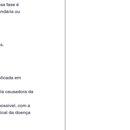
sa fase é 
undária ou 
s.
plicada em 
ria causadora da 
possível, com a 
tical da doença 