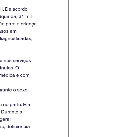
il. De acordo 
quirida, 31 mil 
ãe para a criança.
casos em 
diagnosticadas, 
te nos serviços 
nutos. O 
 médica e com 
rante o sexo 
 no parto. Ela 
 Durante a 
gerar 
, deficiência 