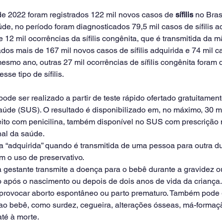
de 2022 foram registrados 122 mil novos casos de 
sífilis
 no Bras
de, no período foram diagnosticados 79,5 mil casos de sífilis ad
e 12 mil ocorrências da sífilis congênita, que é transmitida da m
dos mais de 167 mil novos casos de sífilis adquirida e 74 mil 
esmo ano, outras 27 mil ocorrências de sífilis congênita foram 
sse tipo de sífilis.
 pode ser realizado a partir de teste rápido ofertado gratuitamen
úde (SUS). O resultado é disponibilizado em, no máximo, 30 mi
 feito com penicilina, também disponível no SUS com prescrição
nal da saúde.
“adquirida” quando é transmitida de uma pessoa para outra du
em o uso de preservativo.
, a gestante transmite a doença para o bebê durante a gravidez ou
o após o nascimento ou depois de dois anos de vida da criança.
de provocar aborto espontâneo ou parto prematuro. Também pode 
o bebê, como surdez, cegueira, alterações ósseas, má-formação
té à morte.