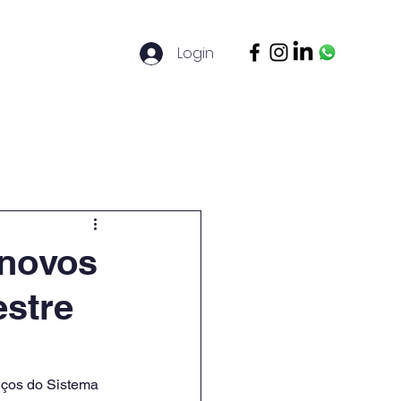
Login
ontato
Legal Basis
Mais
 novos
estre
viços do Sistema 