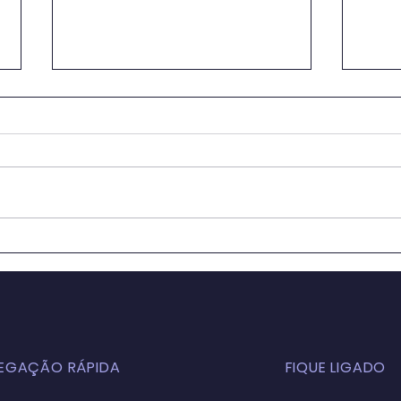
OS IMPACTOS DA
Educ
GLOBALIZAÇÃO NA
Sala
EDUCAÇÃO BÁSICA
para
ATUALMENTE: ASPECTOS
Cons
POSITIVOS E NEGATIVOS
Sust
EGAÇÃO RÁPIDA
FIQUE LIGADO