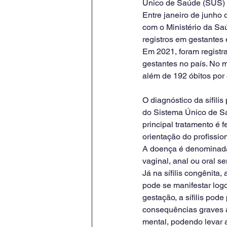
Único de Saúde (SUS)
Entre janeiro de junho 
com o Ministério da Saú
registros em gestantes 
Em 2021, foram registra
gestantes no país. No m
além de 192 óbitos por e
O diagnóstico da sífilis
do Sistema Único de Sa
principal tratamento é
orientação do profissio
A doença é denominada 
vaginal, anal ou oral s
Já na sífilis congênita
pode se manifestar log
gestação, a sífilis po
consequências graves a
mental, podendo levar a