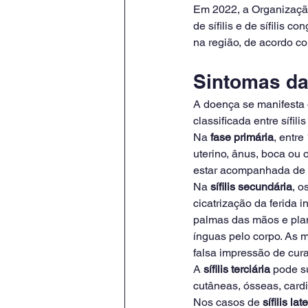
Em 2022, a Organizaçã
de sífilis e de sífilis
na região, de acordo c
Sintomas da 
A doença se manifesta 
classificada entre sífilis 
Na
 fase primária
, entre
uterino, ânus, boca ou 
estar acompanhada de í
Na 
sífilis secundária
, o
cicatrização da ferida 
palmas das mãos e plan
ínguas pelo corpo. As
falsa impressão de cura
A 
sífilis terciária
 pode s
cutâneas, ósseas, card
Nos casos de 
sífilis lat