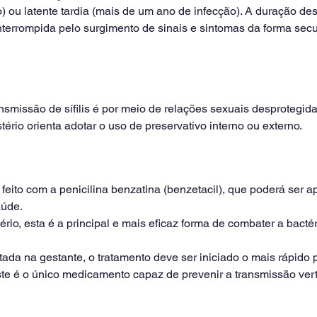
) ou latente tardia (mais de um ano de infecção). A duração des
nterrompida pelo surgimento de sinais e sintomas da forma sec
ansmissão de sífilis é por meio de relações sexuais desprotegida
tério orienta adotar o uso de preservativo interno ou externo.
é feito com a penicilina benzatina (benzetacil), que poderá ser a
aúde.
rio, esta é a principal e mais eficaz forma de combater a bacté
ctada na gestante, o tratamento deve ser iniciado o mais rápido 
ste é o único medicamento capaz de prevenir a transmissão ver