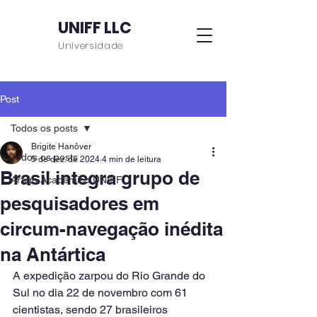
UNIFF LLC
Universidade
Post
Todos os posts
Brigite Hanôver
Todos os posts
5 de dez. de 2024
4 min de leitura
Brasil integra grupo de
Artigo Acadêmico UNIFF
pesquisadores em
circum-navegação inédita
na Antártica
A expedição zarpou do Rio Grande do 
Sul no dia 22 de novembro com 61 
cientistas, sendo 27 brasileiros