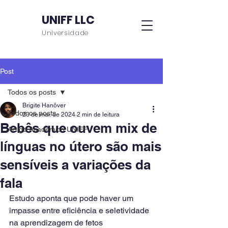
UNIFF LLC
Universidade
Post
Todos os posts
Brigite Hanôver
Todos os posts
23 de mai. de 2024
2 min de leitura
Bebês que ouvem mix de
Artigo Acadêmico UNIFF
línguas no útero são mais
sensíveis a variações da
fala
Estudo aponta que pode haver um 
impasse entre eficiência e seletividade 
na aprendizagem de fetos