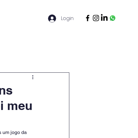
Login
ontato
Legal Basis
Mais
ns
i meu
s um jogo da 