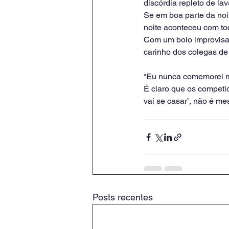
discórdia repleto de la
Se em boa parte da noit
noite aconteceu com to
Com um bolo improvisa
carinho dos colegas de
“Eu nunca comemorei m
É claro que os competi
vai se casar’, não é m
Posts recentes