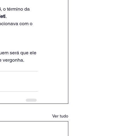
3
, o término da 
eti
.
ocionava com o 
uem será que ele 
e vergonha.
Ver tudo