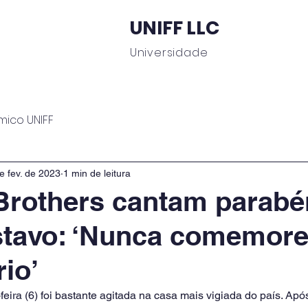
UNIFF LLC
Universidade
 Educacionais
Área do Aluno
Journal UNIFF
C
mico UNIFF
e fev. de 2023
1 min de leitura
Brothers cantam parabé
stavo: ‘Nunca comemore
rio’
eira (6) foi bastante agitada na casa mais vigiada do país. Apó