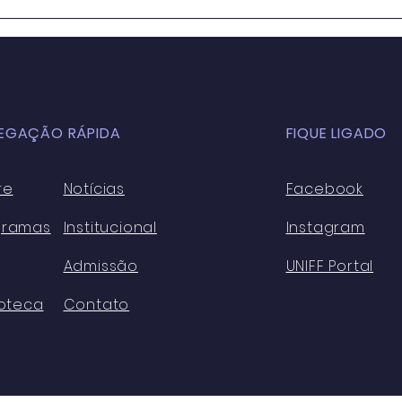
OS IMPACTOS DA
Educ
GLOBALIZAÇÃO NA
Sala
EDUCAÇÃO BÁSICA
para
ATUALMENTE: ASPECTOS
Cons
POSITIVOS E NEGATIVOS
Sust
EGAÇÃO RÁPIDA
FIQUE LIGADO
re
Notícias
Facebook
gramas
Institucional
Instagram
Admissão
UNIFF Portal
ioteca
Contato