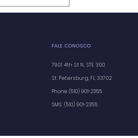
ação Ambiental em
 de Aula: Caminhos
 a Formação de uma
ciência Crítica e
entável
FALE CONOSCO
7901 4th St N, STE 300
St. Petersburg, FL 33702
Phone: (510) 901-2355
SMS:
(510) 901-2355