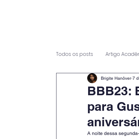
Início
Sobre
Programas
Todos os posts
Artigo Acadê
Brigite Hanôver
7 d
BBB23: 
para Gu
aniversá
A noite dessa segunda-f