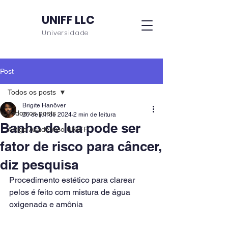
UNIFF LLC
Universidade
Post
Todos os posts
Brigite Hanôver
Todos os posts
26 de jul. de 2024
2 min de leitura
Banho de lua pode ser
Artigo Acadêmico UNIFF
fator de risco para câncer,
diz pesquisa
Procedimento estético para clarear 
pelos é feito com mistura de água 
oxigenada e amônia