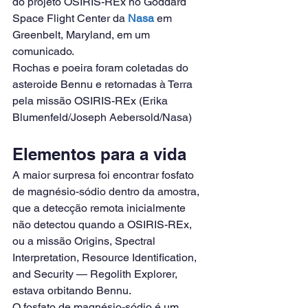
do projeto OSIRIS-REx no Goddard 
Space Flight Center da 
Nasa
 em 
Greenbelt, Maryland, em um 
comunicado.
Rochas e poeira foram coletadas do 
asteroide Bennu e retornadas à Terra 
pela missão OSIRIS-REx (Erika 
Blumenfeld/Joseph Aebersold/Nasa)
Elementos para a vida
A maior surpresa foi encontrar fosfato 
de magnésio-sódio dentro da amostra, 
que a detecção remota inicialmente 
não detectou quando a OSIRIS-REx, 
ou a missão Origins, Spectral 
Interpretation, Resource Identification, 
and Security — Regolith Explorer, 
estava orbitando Bennu.
O fosfato de magnésio-sódio é um 