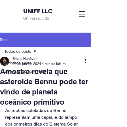
UNIFF LLC
Universidade
Post
Todos os posts
Brigite Hanôver
Todos os posts
28 de jun. de 2024
4 min de leitura
Amostra revela que
Artigo Acadêmico UNIFF
asteroide Bennu pode ter
vindo de planeta
oceânico primitivo
As rochas coletadas de Bennu 
representam uma cápsula do tempo 
dos primeiros dias do Sistema Solar, 