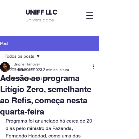
UNIFF LLC
Universidade
Post
Todos os posts
Brigite Hanôver
Todos os posts
1 de fev. de 2023
2 min de leitura
Adesão ao programa
Artigo Acadêmico UNIFF
Litígio Zero, semelhante
ao Refis, começa nesta
quarta-feira
Programa foi anunciado há cerca de 20 
dias pelo ministro da Fazenda, 
Fernando Haddad, como uma das 