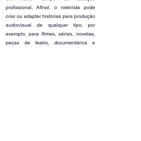
profissional. Afinal, o roteirista pode 
criar ou adaptar histórias para produção 
audiovisual de qualquer tipo, por 
exemplo, para filmes, séries, novelas, 
peças de teatro, documentários e 
videoclipes. O 
roteirista 
pode atuar de 
forma autônoma, criando e vendendo 
roteiros para empresas, ou dentro de 
empresas que trabalham com produção 
audiovisual.
Ver tudo
Posts recentes