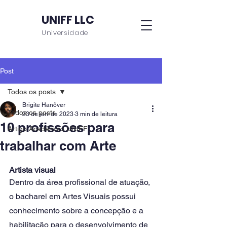
UNIFF LLC
Universidade
Post
Todos os posts
Brigite Hanôver
Todos os posts
23 de jan. de 2023
3 min de leitura
10 profissões para
Artigo Acadêmico UNIFF
trabalhar com Arte
Artista visual
Dentro da área profissional de atuação, 
o bacharel em Artes Visuais possui 
conhecimento sobre a concepção e a 
habilitação para o desenvolvimento de 