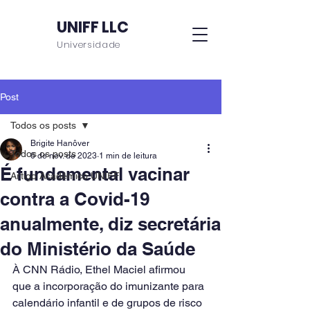
UNIFF LLC
Universidade
Post
Todos os posts
Brigite Hanôver
Todos os posts
6 de nov. de 2023
1 min de leitura
É fundamental vacinar
Artigo Acadêmico UNIFF
contra a Covid-19
anualmente, diz secretária
do Ministério da Saúde
À CNN Rádio, Ethel Maciel afirmou 
que a incorporação do imunizante para 
calendário infantil e de grupos de risco 