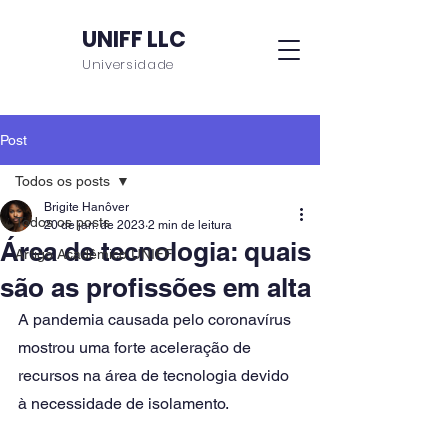
UNIFF LLC
Universidade
Post
Todos os posts
Brigite Hanôver
Todos os posts
20 de jan. de 2023
2 min de leitura
Área de tecnologia: quais
Artigo Acadêmico UNIFF
são as profissões em alta
A pandemia causada pelo coronavírus 
mostrou uma forte aceleração de 
recursos na área de tecnologia devido 
à necessidade de isolamento.